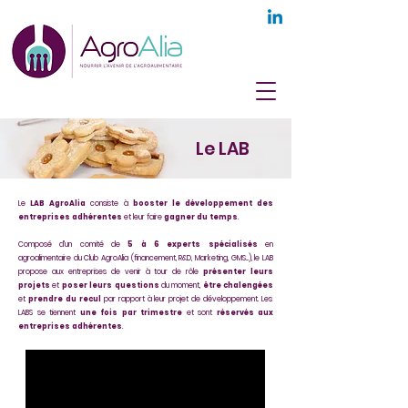
Le LAB
Le
LAB AgroAlia
consiste à
booster le développement des
entreprises adhérentes
et leur faire
gagner du temps
.
Composé d'un comité de
5 à 6 experts spécialisés
en
agroalimentaire du Club AgroAlia (financement, R&D, Marketing, GMS...), le LAB
propose aux entreprises de venir à tour de rôle
présenter leurs
projets
et
poser leurs questions
du moment,
être chalengées
et
prendre du recul
par rapport à leur projet de développement. Les
LABS se tiennent
une fois par trimestre
et sont
réservés aux
entreprises adhérentes
.