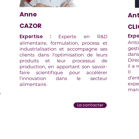
Anne
Ant
CAZOR
e
CL
a
Expe
Expertise :
Experte en R&D
e
Anto
alimentaire, formulation, process et
,
gest
industrialisation et accompagne ses
dans
clients dans l'optimisation de leurs
Dire
produits et leur processus de
il a 
production, en apportant son savoir-
Il 
faire scientifique pour accélérer
d’en
l'innovation dans le secteur
exp
alimentaire.
mana
La contacter