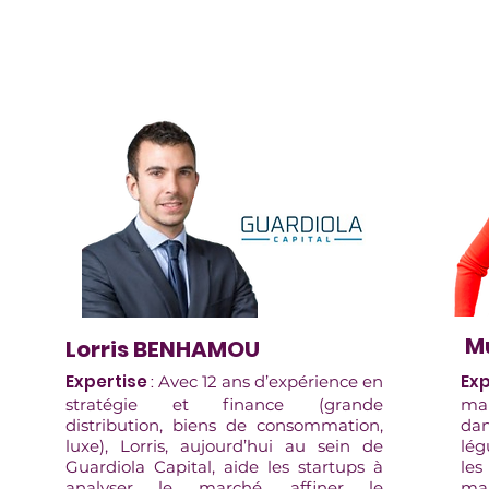
M
Lorris BENHAMOU
Expertise
:
Exp
Avec 12 ans d’expérience en
stratégie et finance (grande
mar
distribution, biens de consommation,
dan
luxe), Lorris, aujourd’hui au sein de
lég
Guardiola Capital, aide les startups à
les
analyser le marché, affiner le
mar