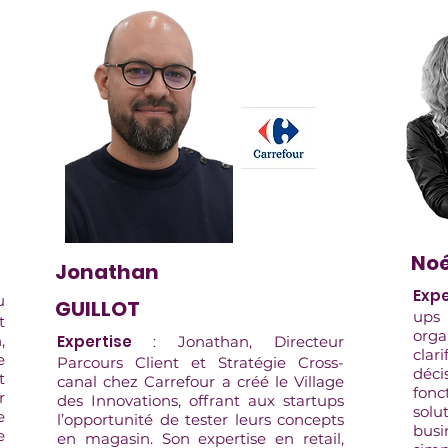
No
Jonathan
Expe
u
GUILLOT
ups 
t
orga
,
Expertise
:
Jonathan, Directeur
clar
e
Parcours Client et Stratégie Cross-
déc
t
canal chez Carrefour a créé le Village
fon
r
des Innovations, offrant aux startups
sol
e
l’opportunité de tester leurs concepts
busi
e
en magasin. Son expertise en retail,