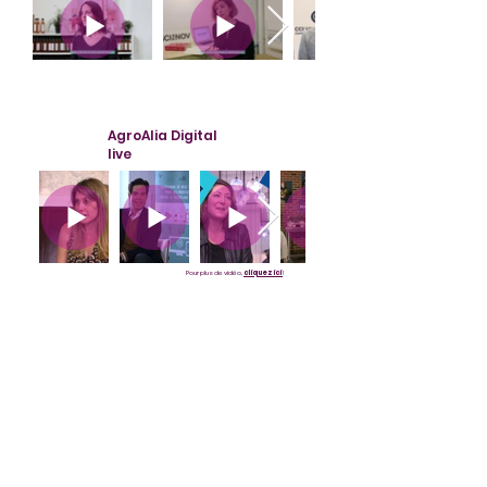
AgroAlia Digital
live
Pour plus de vidéo,
cliquez ici
!