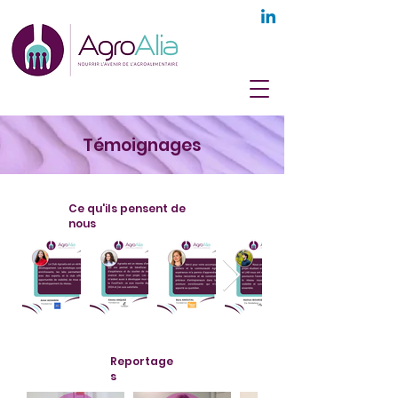
Témoignages
Ce qu'ils pensent de
nous
Reportage
s